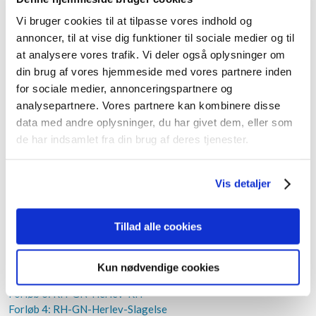
Hvidovre-RH-Herlev
Vi bruger cookies til at tilpasse vores indhold og
Forløb 13: HvidovreNeo-
annoncer, til at vise dig funktioner til sociale medier og til
Hvidovre-RH-Hillerød
Forløb 15: GN-Herlev-RH-
at analysere vores trafik. Vi deler også oplysninger om
Holbæk (Flex-forløb)
din brug af vores hjemmeside med vores partnere inden
Forløb 16: GN-Herlev-RH-
for sociale medier, annonceringspartnere og
Roskilde (Flex-forløb)
analysepartnere. Vores partnere kan kombinere disse
Forløb 17: RH- HvidovreNeo-
data med andre oplysninger, du har givet dem, eller som
NOH-Slagelse (Flex-forløb)
de har indsamlet fra din brug af deres tjenester.
Forløb 23: Roskilde-GN-
Herlev-RH-Roskilde (Flex-
forløb)
Vis detaljer
Forløb 24:
Slagelse Hvidovre
(neo)-Hvidovre - RH -Slagelse
(Flex-forløb)
Tillad alle cookies
Gældende fra 2017​
Forløb 1: HvidovreNeo - Herlev-RH-Hvidovre
Kun nødvendige cookies
Forløb 2: GN-Herlev-RH-Holbæk
Forløb 3: RH-GN-Herlev-RH​
Forløb 4: RH-GN-Herlev-
Slagelse