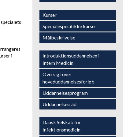
​Kurser
 specialets
​Specialespecifikke kurser
Målbeskrivelse​
 arrangeres
​Introduktionsuddannelsen i
urser i
Intern Medicin
​Oversigt over
hoveduddannelsesforløb
​Uddannelsesprogram
​Uddannelsesråd
Dansk Selskab for
Infektionsmedicin​