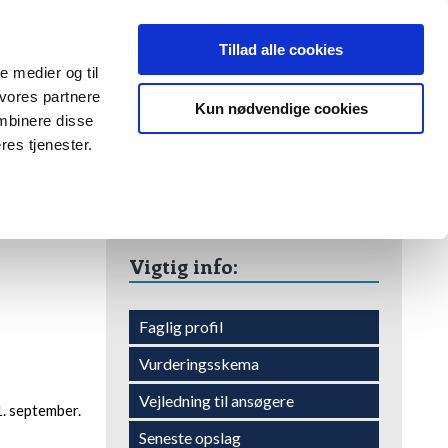
Tillad alle cookies
le medier og til
 vores partnere
OM OS
KONTAKT OS
Kun nødvendige cookies
mbinere disse
res tjenester.
Vigtig info:​
Faglig profil​
​Vurderingsskema
Vejledning til ansøgere​
1. september.
​Seneste opslag