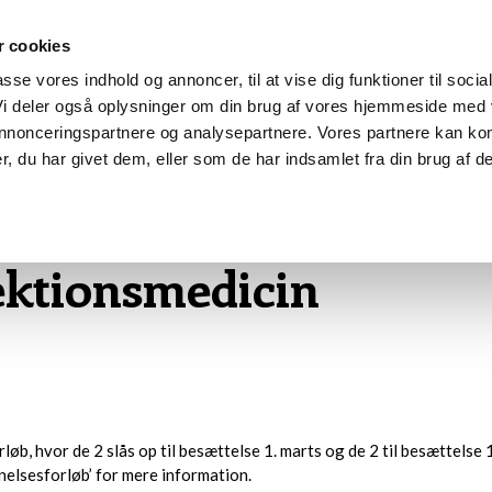
 cookies
passe vores indhold og annoncer, til at vise dig funktioner til socia
 Vi deler også oplysninger om din brug af vores hjemmeside med
BLANKETTER
FAQ
LINKS
 annonceringspartnere og analysepartnere. Vores partnere kan ko
, du har givet dem, eller som de har indsamlet fra din brug af de
ektionsmedicin
ektionsmedicin
b, hvor de 2 slås op til besættelse 1. marts og de 2 til besættelse 
elsesforløb’ for mere information.