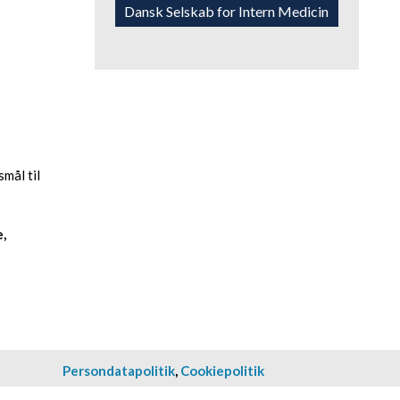
​Dansk Selskab for Intern Medicin
mål til
,
Persondatapolitik
​,
Cookiepolitik​