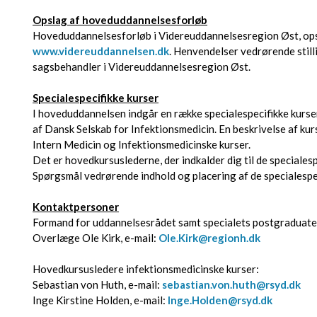
Opslag af hoveduddannelsesforløb
Hoveduddannelsesforløb i Videreuddannelsesregion Øst, ops
www.videreuddannelsen.dk
. Henvendelser vedrørende still
sagsbehandler i Videreuddannelsesregion Øst.
Specialespecifikke kurser
I hoveduddannelsen indgår en række specialespecifikke kurser
af Dansk Selskab for Infektionsmedicin. En beskrivelse af ku
Intern Medicin og Infektionsmedicinske kurser.
Det er hovedkursuslederne, der indkalder dig til de specialesp
Spørgsmål vedrørende indhold og placering af de specialespec
Kontaktpersoner
Formand for uddannelsesrådet samt specialets postgraduate k
Overlæge Ole Kirk, e-mail:
Ole.Kirk@regionh.dk
Hovedkursusledere infektionsmedicinske kurser:
Sebastian von Huth, e-mail:
sebastian.von.huth@rsyd.dk
Inge Kirstine Holden, e-mail:
Inge.Holden@rsyd.dk