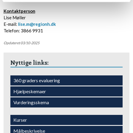
Kontaktperson
Lise Møller
E-mail:
lise.m@regionh.dk
Telefon: 3866 9931​​
Opdateret 03/10-2025
Nyttige links:​
​360 graders evaluering
​Hjælpeskemaer
​Vurderingsskema
​Kurser
Målbeskrivelse​