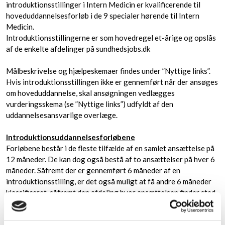
introduktionsstillinger i Intern Medicin er kvalificerende til
hoveduddannelsesforløb i de 9 specialer hørende til Intern
Medicin.
Introduktionsstillingerne er som hovedregel et-årige og opslås
af de enkelte afdelinger på sundhedsjobs.dk
Målbeskrivelse og hjælpeskemaer findes under ”Nyttige links”.
Hvis introduktionsstillingen ikke er gennemført når der ansøges
om hoveduddannelse, skal ansøgningen vedlægges
vurderingsskema (se ”Nyttige links”) udfyldt af den
uddannelsesansvarlige overlæge.
Introduktionsuddannelsesforløbene
Forløbene består i de fleste tilfælde af en samlet ansættelse på
12 måneder. De kan dog også bestå af to ansættelser på hver 6
måneder. Såfremt der er gennemført 6 måneder af en
introduktionsstilling, er det også muligt at få andre 6 måneder
klassificeret, såfremt den afdeling hvor ansættelsen finder sted
ansøger Sekretariatet om dette.
I alle tilfælde hvor introduktionsstillingen består af 2 x 6