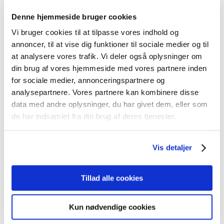
måneder, skal den sidste afdeling være enig i, at alle
kompetencer attesteret af den første afdeling i
Denne hjemmeside bruger cookies
Uddannelseslaege.dk er opnået. Desuden skal begge afdelinger
Vi bruger cookies til at tilpasse vores indhold og
attestere for tidsmæssig godkendelse.
annoncer, til at vise dig funktioner til sociale medier og til
Under ”Nyttige links” findes en samlet oversigt over
introduktionsstillinger i Intern Medicin i
at analysere vores trafik. Vi deler også oplysninger om
Videreuddannelsesregion Øst.
din brug af vores hjemmeside med vores partnere inden
for sociale medier, annonceringspartnere og
Uddannelseslæge.dk
analysepartnere. Vores partnere kan kombinere disse
Adgang til Uddannelseslæge.dk gives fra den dag, hvor
data med andre oplysninger, du har givet dem, eller som
introduktionsstillingen tiltrædes. I Uddannelseslæge.dk findes
de har indsamlet fra din brug af deres tjenester.
kompetenceliste, og de tilhørende kompetencekort findes under
punktet 'Specialespecifikke filer'.
Vis detaljer
Generelle kurser
I speciallægeuddannelsen er der følgende obligatoriske
generelle kursus i introduktionsuddannelsen: Kursus i
Tillad alle cookies
Pædagogik 2 (Vejledning i Klinikken).
Kun nødvendige cookies
For nærmere information om de generelle obligatoriske kurser,
læs under "Kurser".