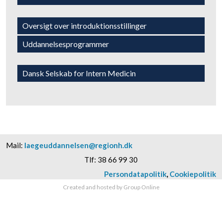
​Oversigt over introduktionsstillinger
​Uddannelsesprogrammer
Dansk Selskab for Intern Medicin​
Mail:
laegeuddannelsen@regionh.dk
Tlf: 38 66 99 30​
Persondatapolitik
​,
Cookiepolitik​
Created and hosted by Group Online