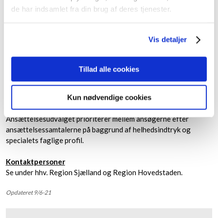
de har indsamlet fra din brug af deres tjenester.
Opslag og ansøgning af introduktionsstillinger og
hoveduddannelsesforløb
Alle introduktionsstillinger og hoveduddannelsesstillinger i
Vis detaljer
almen medicin i Danmark opslås på
www.sundhedsjobs.dk
mens selve ansøgningen til introduktions- og
hoveduddannelsesstillinger foregår i
Tillad alle cookies
www.videreuddannelsen.dk
. Henvendelse omkring
stillingsopslag, ansøgninger og ansættelsessamtaler rettes til
den videreuddannelsesregion, hvor man ønsker at søge en
Kun nødvendige cookies
introduktionsstilling eller et hoveduddannelsesforløb.
Ansættelsesudvalget prioriterer mellem ansøgerne efter
ansættelsessamtalerne på baggrund af helhedsindtryk og
specialets faglige profil.
Kontaktpersoner
Se under hhv. Region Sjælland og Region Hovedstaden.
Opdateret 9/6-21​