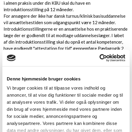
i almen praksis under din KBU skal du have en
introduktionsstilling på 12 måneder.
For ansøgere der ikke har dansk turnus/klinisk basisuddannelse
vil ansættelsestiden som udgangspunkt være 12 måneder.
​Introduktionsstillingerne er en ansættelse hos en praktiserende
læge der er godkendt til at modtage uddannelseslæger. I løbet
af din introduktionsstilling skal du opnå et antal kompetencer,
have godkendt "attestation for tid", gennemføre Pædagogik 2
kurset, udfylde vurderingsskemaet samt evaluere din
ansættelse.
Derudover er der tilknyttet kurser, temadage ect. afhængig af
om du er ansat i Region Sjælland eller i Region Hovedstaden. (Se
Denne hjemmeside bruger cookies
link til beskrivelse af introstilling i Region Sjælland og Region
Hovedstaden).
Vi bruger cookies til at tilpasse vores indhold og
annoncer, til at vise dig funktioner til sociale medier og til
Hoveduddannelsesforløb
at analysere vores trafik. Vi deler også oplysninger om
Når du har gennemført din introduktionsstilling i Almen Medicin
din brug af vores hjemmeside med vores partnere inden
kan du søge et hoveduddannelsesforløb i Almen Medicin.
for sociale medier, annonceringspartnere og
Region Sjælland opslår 56 hoveduddannelsesforløb årligt.
analysepartnere. Vores partnere kan kombinere disse
Region Hovedstaden opslår 84 hoveduddannelsesforløb årligt.
data med andre oplysninger, du har givet dem, eller som