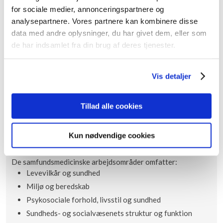
speciallæge i samfundsmedicin er "Specialist in Public Health
for sociale medier, annonceringspartnere og
Medicine". Den samfundsmedicinske speciallæge uddannet
analysepartnere. Vores partnere kan kombinere disse
inden for både socialmedicin og administrativ medicin. I
data med andre oplysninger, du har givet dem, eller som
socialmedicinen arbejder speciallægen oftest på
de har indsamlet fra din brug af deres tjenester.
individniveau med socialmedicinske problemstillinger hos
den enkelte borger. I den administrative medicin arbejdes
oftest på gruppeniveau med udvalgte grupper af
Vis detaljer
befolkningen eller på samfundsniveau.
Den samfundsmedicinske speciallæge kan arbejde på alle
Tillad alle cookies
niveauer:
​Individ, gruppe, organisation, samfund
Kun nødvendige cookies
​Kommune, region, stat
De samfundsmedicinske arbejdsområder omfatter:
Levevilkår og sundhed
Miljø og beredskab
Psykosociale forhold, livsstil og sundhed
Sundheds- og socialvæsenets struktur og funktion