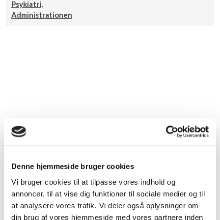
Psykiatri,
Administrationen
Generel information om Samfundsmedicin
Denne hjemmeside bruger cookies
Vi bruger cookies til at tilpasse vores indhold og
Samfundsmedicin er et lægeligt speciale, der beskæftiger sig
annoncer, til at vise dig funktioner til sociale medier og til
med relationen mellem samfundsforhold og befolkningens
at analysere vores trafik. Vi deler også oplysninger om
sundhedstilstand. Den engelske betegnelse for en
din brug af vores hjemmeside med vores partnere inden