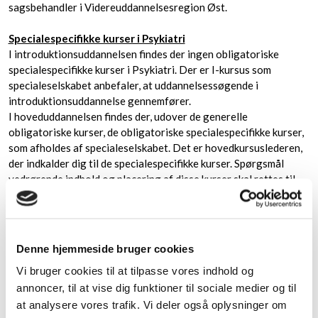
sagsbehandler i Videreuddannelsesregion Øst.
Specialespecifikke kurser i Psykiatri
I introduktionsuddannelsen findes der ingen obligatoriske
specialespecifikke kurser i Psykiatri. Der er I-kursus som
specialeselskabet anbefaler, at uddannelsessøgende i
introduktionsuddannelse gennemfører.
I hoveduddannelsen findes der, udover de generelle
obligatoriske kurser, de obligatoriske specialespecifikke kurser,
som afholdes af specialeselskabet. Det er hovedkursuslederen,
der indkalder dig til de specialespecifikke kurser. Spørgsmål
vedrørende indhold og placering af disse kurser skal rettes til
hovedkursuslederen eller kursusadministrator.
Grunduddannelsen i psykoterapi er en obligatorisk del af
speciallægeuddannelsen i psykiatri. Se specialeselskabets
hjemmeside for mere information.
Denne hjemmeside bruger cookies
Vi bruger cookies til at tilpasse vores indhold og
Kontaktpersoner
annoncer, til at vise dig funktioner til sociale medier og til
Formand for uddannelsesrådet er PKL (Postgraduat Klinisk
Lektor):
at analysere vores trafik. Vi deler også oplysninger om