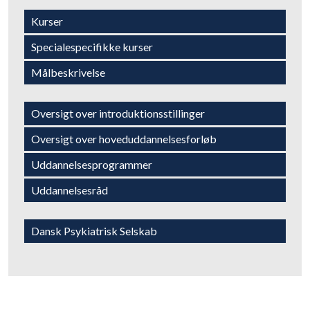
​Kurser
​Specialespecifikke kurser
Målbeskrivelse​
​Oversigt over introduktionsstillinger
​Oversigt over hoveduddannelsesforløb
​Uddannelsesprogrammer
​Uddannelsesråd
Dansk Psykiatrisk Selskab​