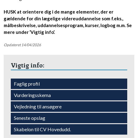
HUSK at orientere dig i de mange elementer, der er
gældende for din lægelige videreuddannelse som f.eks.,
målbeskrivelse, uddannelsesprogram, kurser, logbog m.m. Se
mere under ’Vigtig info’.
Opdateret 14/04/2026
Vigtig info:​
Faglig profil​
​Vurderingsskema
Vejledning til ansøgere​
​Seneste opslag
​Skabelon til CV Hovedudd.