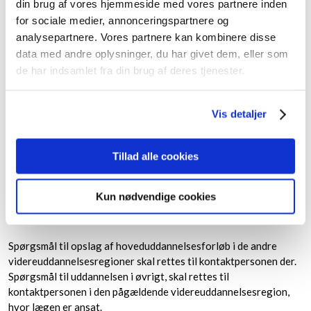
Signe Wegmann Düring
din brug af vores hjemmeside med vores partnere inden
E-mail:
signe.wegmann.during@regionh.dk
for sociale medier, annonceringspartnere og
analysepartnere. Vores partnere kan kombinere disse
Hovedkursusleder​:
data med andre oplysninger, du har givet dem, eller som
Ulla Agerskov Andersen
de har indsamlet fra din brug af deres tjenester.
E-mail:
uagerskov@health.sdu.dk
Kursusadministrator:
Vis detaljer
Helen Gerdrup Nielsen
E-mail:
helen.gerdrup.nielsen@regionh.dk
Tillad alle cookies
Sagsbehandler:
Tobias Kongstad-Hansen
Kun nødvendige cookies
E-mail:
tobias.kongstad-hansen@regionh.dk
Telefon: 3866 9942
Spørgsmål til opslag af hoveduddannelsesforløb i de andre
videreuddannelsesregioner skal rettes til kontaktpersonen der.
Spørgsmål til uddannelsen i øvrigt, skal rettes til
kontaktpersonen i den pågældende videreuddannelsesregion,
hvor lægen er ansat.