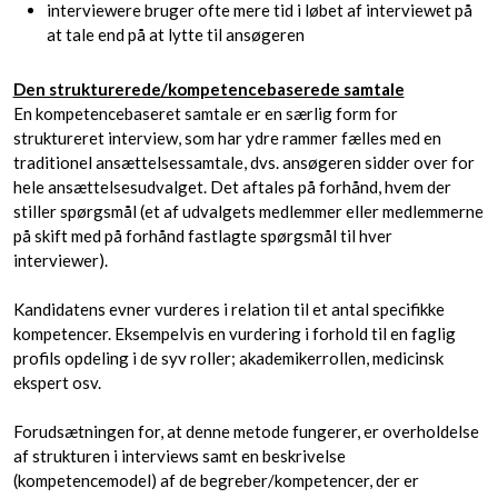
interviewere bruger ofte mere tid i løbet af interviewet på
at tale end på at lytte til ansøgeren
Den strukturerede/kompetencebaserede samtale
En kompetencebaseret samtale er en særlig form for
struktureret interview, som har ydre rammer fælles med en
traditionel ansættelsessamtale, dvs. ansøgeren sidder over for
hele ansættelsesudvalget. Det aftales på forhånd, hvem der
stiller spørgsmål (et af udvalgets medlemmer eller medlemmerne
på skift med på forhånd fastlagte spørgsmål til hver
interviewer).
Kandidatens evner vurderes i relation til et antal specifikke
kompetencer. Eksempelvis en vurdering i forhold til en faglig
profils opdeling i de syv roller; akademikerrollen, medicinsk
ekspert osv.
Forudsætningen for, at denne metode fungerer, er overholdelse
af strukturen i interviews samt en beskrivelse
(kompetencemodel) af de begreber/kompetencer, der er