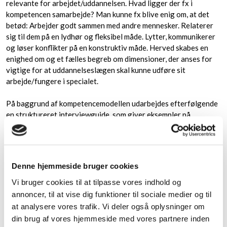
relevante for arbejdet/uddannelsen. Hvad ligger der fx i
kompetencen samarbejde? Man kunne fx blive enig om, at det
betød: Arbejder godt sammen med andre mennesker. Relaterer
sig til dem på en lydhør og fleksibel måde. Lytter, kommunikerer
og løser konflikter på en konstruktiv måde. Herved skabes en
enighed om og et fælles begreb om dimensioner, der anses for
vigtige for at uddannelseslægen skal kunne udføre sit
arbejde/fungere i specialet.
På baggrund af kompetencemodellen udarbejdes efterfølgende
en struktureret interviewguide, som giver eksempler på
spørgsmål, der er hensigtsmæssige i det givne speciale.
Eksempel på interviewguide:
Samarbejdsevne
Denne hjemmeside bruger cookies
Arbejder godt sammen med andre mennesker. Relaterer sig til
dem på en lydhør og fleksibel måde. Lytter, kommunikerer og
Vi bruger cookies til at tilpasse vores indhold og
løser konflikter på en konstruktiv måde.
annoncer, til at vise dig funktioner til sociale medier og til
Indgår du i nogen form for arbejdsgruppe? På hvilken måde
at analysere vores trafik. Vi deler også oplysninger om
er du i kontakt med de andre? Er du på nogen måde
din brug af vores hjemmeside med vores partnere inden
ansvarlig for gruppen?