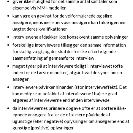
giver ikke mulighed for det samme antal samtaler som
eksempelvis MMI-modellen
kan være en gevinst for de velformulerede og sikre
ansøgere, mens mere nervøse ansøgere kan falde igennem,
uagtet deres kvalifikationer
interviewene afdækker ikke konsekvent samme oplysninger
forskellige interviewere tillægger den samme information
forskellig vægt, og der skal derfor ske efterfølgende
sammenfatning af gennemførte interview
meget tyder på at interviewere tidligt i interviewet (ofte
inden for de første minutter) afgør, hvad de synes om en
ansøger
interviewere påvirker hinanden (stor intervieweffekt). Det
kan medføre at udfaldet af interviewene i højere grad
afgøres af interviewerne end af den interviewede
da interviewernes primære opgave ofte er at sortere ikke-
egnede ansøgere fra, er de ofte mere påvirkede af
ugunstige (eller negative) oplysninger om ansøgerne end af
gunstige (positive) oplysninger