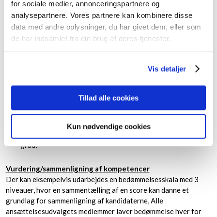
for sociale medier, annonceringspartnere og
Hvilken rolle plejer du at få i gruppen? Hvad har du fået af
analysepartnere. Vores partnere kan kombinere disse
feedback i forhold til din måde at arbejde sammen med
data med andre oplysninger, du har givet dem, eller som
andre på?
de har indsamlet fra din brug af deres tjenester.
Medicinsk ekspert
Forstår de faglige aspekter af arbejdet særligt godt.
Vis detaljer
Underbygger kontinuerligt sine specialistkundskaber. Er en
ressource rent fagligt for andre.
Tillad alle cookies
Beskriv dine arbejdsmæssige specialistkundskaber med
egne ord.
Hvordan holder du dig opdateret med det, der sker inden for
Kun nødvendige cookies
dit speciale? Synes du, at du kan følge med i tilstrækkelig
grad?
Vurdering/sammenligning af kompetencer
Der kan eksempelvis udarbejdes en bedømmelsesskala med 3
niveauer, hvor en sammentælling af en score kan danne et
grundlag for sammenligning af kandidaterne, Alle
ansættelsesudvalgets medlemmer laver bedømmelse hver for