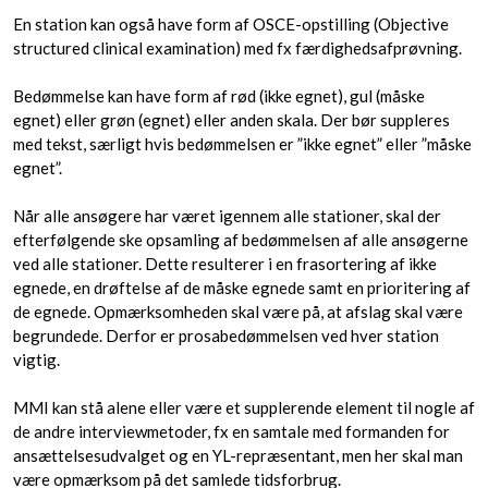
En station kan også have form af OSCE-opstilling (Objective
structured clinical examination) med fx færdighedsafprøvning.
Bedømmelse kan have form af rød (ikke egnet), gul (måske
egnet) eller grøn (egnet) eller anden skala. Der bør suppleres
med tekst, særligt hvis bedømmelsen er ”ikke egnet” eller ”måske
egnet”.
Når alle ansøgere har været igennem alle stationer, skal der
efterfølgende ske opsamling af bedømmelsen af alle ansøgerne
ved alle stationer. Dette resulterer i en frasortering af ikke
egnede, en drøftelse af de måske egnede samt en prioritering af
de egnede. Opmærksomheden skal være på, at afslag skal være
begrundede. Derfor er prosabedømmelsen ved hver station
vigtig.
MMI kan stå alene eller være et supplerende element til nogle af
de andre interviewmetoder, fx en samtale med formanden for
ansættelsesudvalget og en YL-repræsentant, men her skal man
være opmærksom på det samlede tidsforbrug.