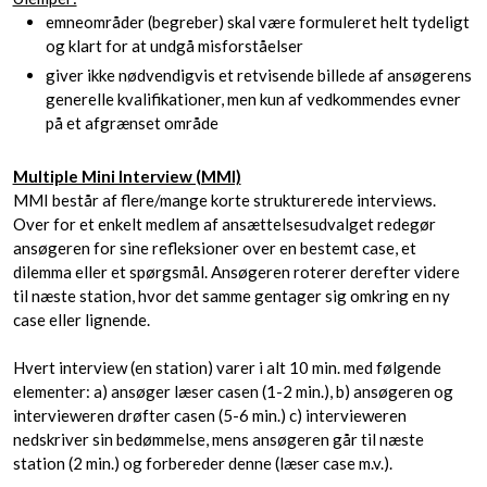
emneområder (begreber) skal være formuleret helt tydeligt
og klart for at undgå misforståelser
giver ikke nødvendigvis et retvisende billede af ansøgerens
generelle kvalifikationer, men kun af vedkommendes evner
på et afgrænset område
Multiple Mini Interview (MMI)
MMI består af flere/mange korte strukturerede interviews.
Over for et enkelt medlem af ansættelsesudvalget redegør
ansøgeren for sine refleksioner over en bestemt case, et
dilemma eller et spørgsmål. Ansøgeren roterer derefter videre
til næste station, hvor det samme gentager sig omkring en ny
case eller lignende.
Hvert interview (en station) varer i alt 10 min. med følgende
elementer: a) ansøger læser casen (1-2 min.), b) ansøgeren og
intervieweren drøfter casen (5-6 min.) c) intervieweren
nedskriver sin bedømmelse, mens ansøgeren går til næste
station (2 min.) og forbereder denne (læser case m.v.).