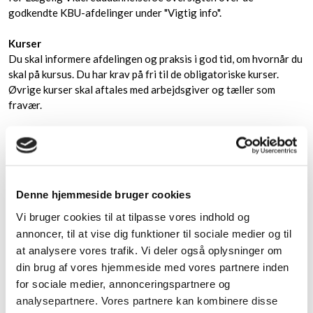
godkendte KBU-afdelinger under "Vigtig info".
Kurser
Du skal informere afdelingen og praksis i god tid, om hvornår du
skal på kursus. Du har krav på fri til de obligatoriske kurser.
Øvrige kurser skal aftales med arbejdsgiver og tæller som
fravær.
Godkendelse af Klinisk Basisuddannelse
For at få godkendt din KBU skal du have godkendt fire ting;
​Kompetencer
Denne hjemmeside bruger cookies
​Attestation for tid
Vi bruger cookies til at tilpasse vores indhold og
​Kurser
annoncer, til at vise dig funktioner til sociale medier og til
at analysere vores trafik. Vi deler også oplysninger om
din brug af vores hjemmeside med vores partnere inden
De skal alle godkendes i
www.uddannelseslæge.dk
, som du får
for sociale medier, annonceringspartnere og
adgang til på din første arbejdsdag.
analysepartnere. Vores partnere kan kombinere disse