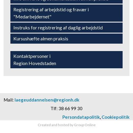
Registrering af arbejdstid og fravær i
"Medarbejdernet"​
Instruks for registrering af daglig arbejdstid​
​Kursushæfte almen praksis
Kontaktpersoner​ i
​Region Hovedstaden
Mail:
laegeuddannelsen@regionh.dk
Tlf: 38 66 99 30​
Persondatapolitik
​,
Cookiepolitik​
Created and hosted by Group Online