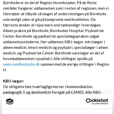
Bornholm er en del af Region Hovedstaden. På de fleste
områder fungerer uddannelsen som i resten af regionen, men vi
tilstræber at tilbyde så meget af undervisningen på Bornholm
som muligt uden at gå på kompromis med kvaliteten. De
færreste ønsker at rejse mere end nødvendigt i hverdagen.
Almen praksis på Bornholm, Bornholms Hospital, Psykiatrisk
Center Bornholm og pædiatrisk speciallægepraksis udgør
uddannelsesstederne. Her uddannes KBU-læger, introlæger i
almen medicin, intern medicin og psykiatri, speciallæger i almen
medicin, og Psykiatrisk Center Bornholm varetager en del af
hoveduddannelsen i psykiatri. Alle stillinger opslås på
www.sundhedsjobs.dk
sammen med de øvrige stillinger i Region
H.
KBU-læger:
​De obligatoriske tværfaglige kurser i kommunikation,
pædagogik 1 og akutmedicin foregår på CAMES. Alle KBU-
læger deltager i den almenmedicinske uddannelse, som tilbydes
en eftermiddag om måneden, reglen er den 3. tirsdag i alle
måneder bortset fra juli. Alle KBU-læger deltager i