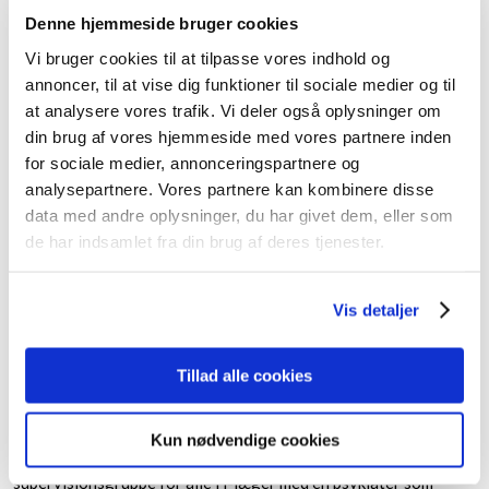
overlægeundervisningen på Bornholms Hospital en eftermiddag
Denne hjemmeside bruger cookies
månedligt, reglen er den 2. tirsdag i måneden.
Vi bruger cookies til at tilpasse vores indhold og
I-læger i almen medicin:
annoncer, til at vise dig funktioner til sociale medier og til
​Introlægerne deltager i de tværfaglige kurser (pædagogik 2) og
at analysere vores trafik. Vi deler også oplysninger om
introkursus for introlæger. Resten af undervisningen foregår
din brug af vores hjemmeside med vores partnere inden
lokalt på Bornholm, dels ved deltagelse i månedlige
for sociale medier, annonceringspartnere og
undervisningseftermiddagene sammen med KBU-lægerne, dels
analysepartnere. Vores partnere kan kombinere disse
ved deltagelse i fem årlige hele temadage fælles for I- og H-
data med andre oplysninger, du har givet dem, eller som
læger.
de har indsamlet fra din brug af deres tjenester.
H-læger i almen medicin:
​Fase 1,2 og 3 foregår i almen praksis på Bornholm.
Vis detaljer
Hospitalsdelen er bygget op med 12 måneders kir/gyn, 8
måneders intern medicin, 4 måneders pædiatri med 3 måneder
hos praktiserende speciallæge og 1 måneds akut pædiatri i
Tillad alle cookies
Herlev eller Hillerød og 6 måneders psykiatri.Specialekursus,
tværfaglige kurser (SOL 1, 2 og 3) og forskertræning foregår
centralt. Lokalt arrangeres fem årlige temadage for I- og H-
Kun nødvendige cookies
læger. ”Supervision af fase 3-læger” er et flerårigt forløb i
supervisionsgruppe for alle H-læger med en psykiater som