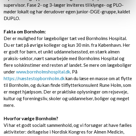
supervisor. Fase 2- og 3-læger inviteres til klynge- og PLO-
møder lokalt og har derudover egen junior-DGE-gruppe, kaldet
DUPLO.
Fakta om Bornholm:
​Der er mulighed for lægeboliger tæt ved Bornholms Hospital.
Du er tæt på øvrige kolleger og kun 30 min. fra København. Her
er godt for børn, et unikt uddannelsessted, en stærk almen
praksis-sektor, nært samarbejde med Bornholms Hospital og
flere solskinstimer end resten af landet. Se mere om lægeboliger
under
www.bornholmshospital.dk
. På
https://næstestopbornholm.dk
kan du læse en masse om at flytte
til Bornholm, og du kan finde tilflytterkonsulent Rune Holm, som
er meget hjælpsom. Der er praktiske oplysninger om rejseveje,
kultur og foreningsliv, skoler og uddannelser, boliger og meget
mere.
Hvorfor vælge Bornholm?
Vi har et godt socialt sammenhold, og vi forsøger at have fælles
aktiviteter: deltagelse i Nordisk Kongres for Almen Medicin,