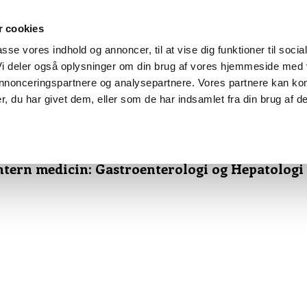
 cookies
passe vores indhold og annoncer, til at vise dig funktioner til socia
 Vi deler også oplysninger om din brug af vores hjemmeside med
BLANKETTER
FAQ
LINKS
 annonceringspartnere og analysepartnere. Vores partnere kan ko
, du har givet dem, eller som de har indsamlet fra din brug af de
troenterologi og Hepatologi
»
HU-uddannelsesprogram og portefølje
ntern medicin: Gastroenterologi og Hepatologi