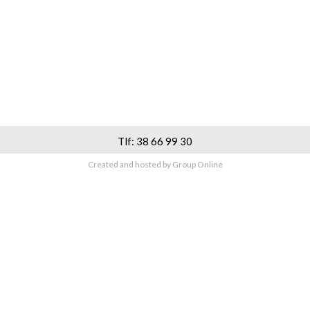
Tlf: 38 66 99 30​
Created and hosted by Group Online