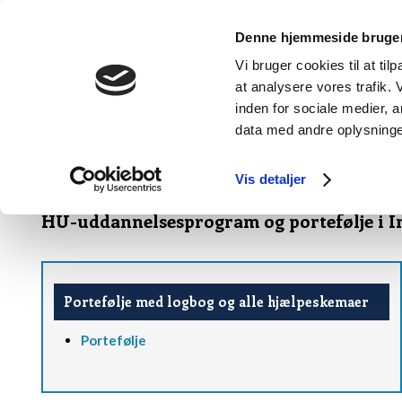
Denne hjemmeside bruger
Vi bruger cookies til at til
at analysere vores trafik.
FORSIDE
BEGREBER OG NØGLEORD
inden for sociale medier,
data med andre oplysninger
Navigation:
Speciallægeuddannelsen
»
Specialerne
»
Intern Medicin: Gas
Vis detaljer
HU-uddannelsesprogram og portefølje i I
Portefølje med logbog og alle hjælpeskemaer
Portefølje