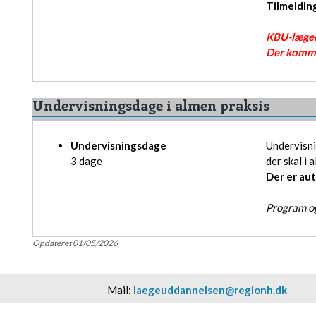
Tilmeldin
KBU-lægen 
​Der komme
Undervisningsdage i almen praksis
Undervisningsdage
Undervisni
​3 dage
der skal i 
Der er au
Program og
Opdateret 01/05/2026
Mail:
laegeuddannelsen@regionh.dk