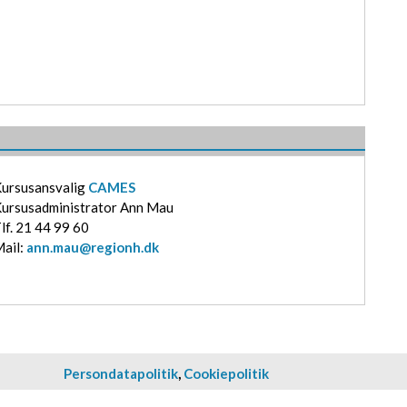
ursusansvalig
CAMES
ursusadministrator Ann Mau
lf. 21 44 99 60
ail:
ann.mau@regionh.dk
Persondatapolitik
​,
Cookiepolitik​