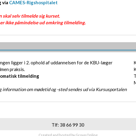
g via
CAMES-Rigshospitalet
skal selv tilmelde sig kurset.
r ikke påmindelse ud omkring tilmelding.
ngen ligger i 2. ophold af uddannelsen for de KBU-læger
K
almen praksis.
K
tomatisk tilmelding
T
M
 information om mødetid og -sted sendes ud via Kursusportalen
Tlf: 38 66 99 30​
Created and hosted by Group Online