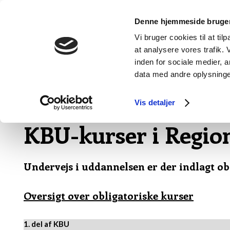
Denne hjemmeside bruger
Vi bruger cookies til at til
at analysere vores trafik.
FORSIDE
BEGREBER OG NØGLEORD
inden for sociale medier,
data med andre oplysninger
Navigation:
Kurser
»
KBU kurser i Region Hovedstaden
Vis detaljer
KBU-kurser i Regio
Undervejs i uddannelsen er der indlagt obli
​Oversigt over obligatoriske kurser​
1. del af KBU