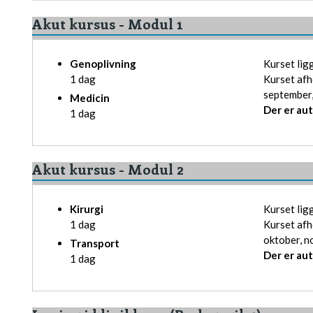
​Akut kursus - Modul 1
Genoplivning
Kurset lig
1 dag
​Kurset afh
september
Medicin
Der er au
1 dag
Akut kursus - Modul 2
Kirurgi
Kurset lig
1 dag
Kurset afho
oktober, 
Transport
Der er au
1 dag