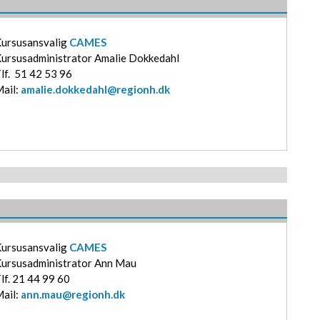
ursusansvalig
CAMES
ursusadministrator Amalie Dokkedahl
lf. 51 42 53 96
ail:
amalie.dokkedahl@regionh.dk
ursusansvalig
CAMES
ursusadministrator Ann Mau
lf. 21 44 99 60
ail:
ann.mau@regionh.dk