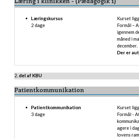
Læring i klinikken - (Pædagogik 1)
Læringskursus
Kurset ligg
​2 dage
​Formål – 
igennem de
måned i ma
december.
Der er au
​2
. del af KBU
Patientkommunikation
Patientkommunikation
Kurset ligg
3 dage
​Formål - 
kommunikat
agere i da
lovens ram