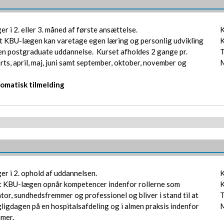
er i 2. eller 3. måned af første ansættelse.
K
At KBU-lægen kan varetage egen læring og personlig udvikling
K
n postgraduate uddannelse. Kurset afholdes 2 gange pr.
T
rts, april, maj, juni samt september, oktober, november og
M
tomatisk tilmelding
er i 2. ophold af uddannelsen.
K
At KBU-lægen opnår kompetencer indenfor rollerne som
K
or, sundhedsfremmer og professionel og bliver i stand til at
T
gligdagen på en hospitalsafdeling og i almen praksis indenfor
M
mer.