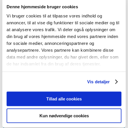
Du skal have 3 undervisningsdage i løbet af din
Denne hjemmeside bruger cookies
praksisansættelse. Du bliver automatisk tilmeldt
Vi bruger cookies til at tilpasse vores indhold og
undervisningsdagene via CAMES.
annoncer, til at vise dig funktioner til sociale medier og til
at analysere vores trafik. Vi deler også oplysninger om
din brug af vores hjemmeside med vores partnere inden
Undervsiningsdage for KBU-læger
for sociale medier, annonceringspartnere og
analysepartnere. Vores partnere kan kombinere disse
data med andre oplysninger, du har givet dem, eller som
​Introduktionsuddannelse
de har indsamlet fra din brug af deres tjenester.
​​​Som Introduktionslæge i almen medicin, skal du deltage i
Introkursus, temadage og netværksmøder i det område din
Vis detaljer
praksis hører til, under din ansættelse i praksis.
Tillad alle cookies
Kursusdage for Introduktionslæger
Kun nødvendige cookies